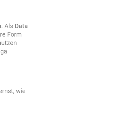
n. Als
Data
are Form
 nutzen
ega
ernst, wie