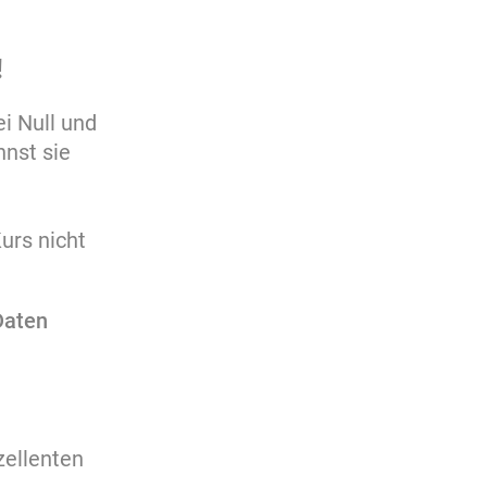
!
i Null und
annst sie
urs nicht
Daten
zellenten