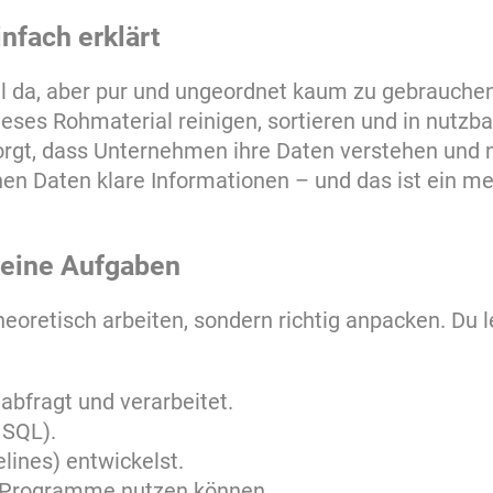
nfach erklärt
erall da, aber pur und ungeordnet kaum zu gebrauche
dieses Rohmaterial reinigen, sortieren und in nutzb
 sorgt, dass Unternehmen ihre Daten verstehen und
en Daten klare Informationen – und das ist ein m
Deine Aufgaben
heoretisch arbeiten, sondern richtig anpacken. Du l
bfragt und verarbeitet.
 SQL).
lines) entwickelst.
KI-Programme nutzen können.