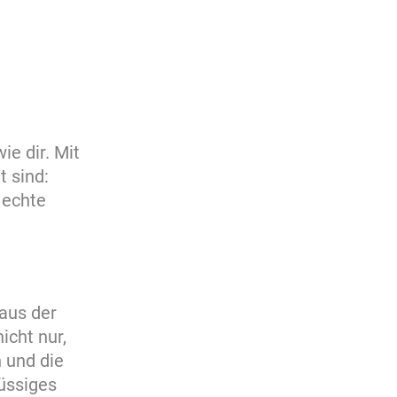
e dir. Mit
t sind:
 echte
 aus der
icht nur,
n und die
üssiges