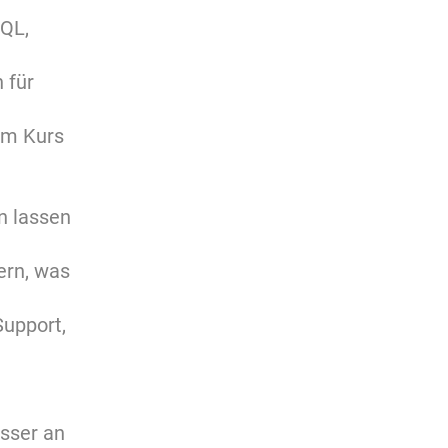
SQL,
 für
em Kurs
n lassen
ern, was
Support,
esser an