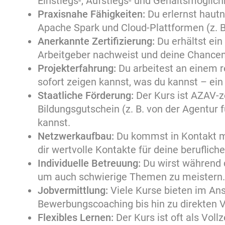
Einstiegs-, Aufstiegs- und Gehaltsmöglich
Praxisnahe Fähigkeiten:
Du erlernst haut
Apache Spark und Cloud-Plattformen (z. B
Anerkannte Zertifizierung:
Du erhältst ein
Arbeitgeber nachweist und deine Chancen
Projekterfahrung:
Du arbeitest an einem r
sofort zeigen kannst, was du kannst – ein
Staatliche Förderung:
Der Kurs ist AZAV-ze
Bildungsgutschein (z. B. von der Agentur 
kannst.
Netzwerkaufbau:
Du kommst in Kontakt mi
dir wertvolle Kontakte für deine beruflich
Individuelle Betreuung:
Du wirst während d
um auch schwierige Themen zu meistern.
Jobvermittlung:
Viele Kurse bieten im Ans
Bewerbungscoaching bis hin zu direkten 
Flexibles Lernen:
Der Kurs ist oft als Voll