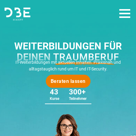
WEITERBILDUNGEN
WEITERBILDUNGEN FÜR
FÖRDERUNGEN
DEINEN
TRAUMBERUF
IT-Weiterbildungen mit aktuellen Inhalten. Praxisnah und
ÜBER UNS
alltagstauglich rund um IT und IT-Security.
Beraten lassen
43
300+
Kurse
Teilnehmer